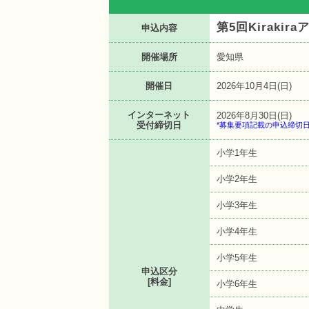
第5回Kiraki
申込内容
開催場所
愛知県
開催日
2026年10月4日(日)
インターネット
2026年8月30日(日)
受付締切日
*募集要項記載の申込締切
小学1年生
小学2年生
小学3年生
小学4年生
小学5年生
申込区分
[料金]
小学6年生