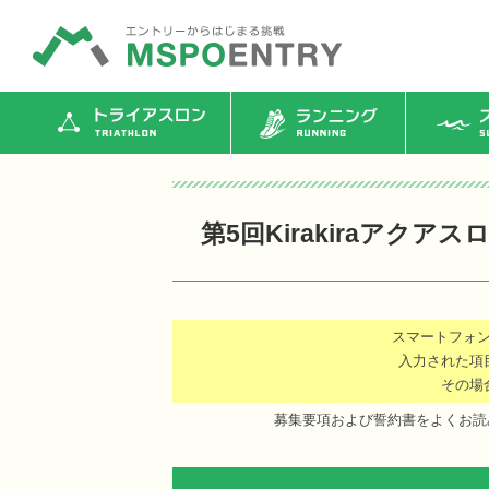
トライアスロン
ランニング
ス
第5回Kirakiraアクア
スマートフォ
入力された項
その場
募集要項および誓約書をよくお読