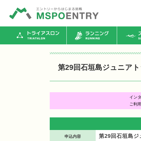
トライアスロン
ランニング
ス
第29回石垣島ジュニア
イン
ご利
第29回石垣島
申込内容