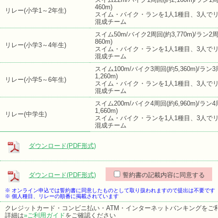
460m)
リレー(小学1～2年生)
スイム・バイク・ランを1人1種目、3人で
混成チーム
スイム50m/バイク2周回(約3,770m)/ラン2
860m)
リレー(小学3～4年生)
スイム・バイク・ランを1人1種目、3人で
混成チーム
スイム100m/バイク3周回(約5,360m)/ラン
1,260m)
リレー(小学5～6年生)
スイム・バイク・ランを1人1種目、3人で
混成チーム
スイム200m/バイク4周回(約6,960m)/ラン
1,660m)
リレー(中学生)
スイム・バイク・ランを1人1種目、3人で
混成チーム
ダウンロード(PDF形式)
ダウンロード(PDF形式)
誓約書の記載内容に同意する
※ オンライン申込では誓約書に同意したものとして取り扱われますので提出は不要です
※ 個人種目、リレーの順番に掲載されています
クレジットカード・コンビニ払い・ATM・インターネットバンキングをご
詳細は
»ご利用ガイド
をご確認ください