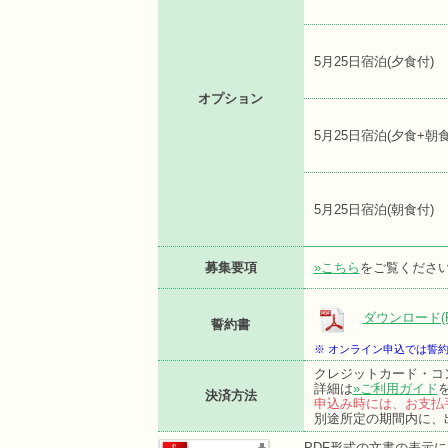
5月25日宿泊(夕食付)
オプション
5月25日宿泊(夕食+朝食
5月25日宿泊(朝食付)
募集要項
»こちら
をご覧くださ
ダウンロード(P
誓約書
※ オンライン申込では誓
クレジットカード・コ
詳細は
»ご利用ガイド
決済方法
申込み時には、お支払
別途所定の期間内に、
PDF形式の文書の表示にはA