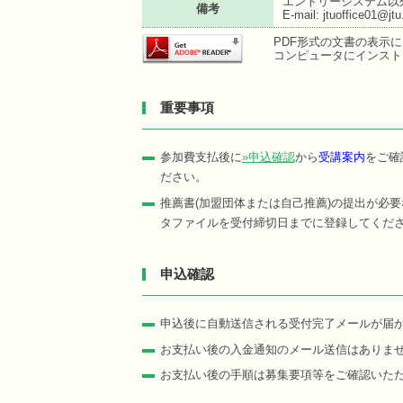
エントリーシステム以
備考
E-mail: jtuoffice01@jtu.
PDF形式の文書の表示にはA
コンピュータにインスト
重要事項
参加費支払後に
»申込確認
から
受講案内
をご確
ださい。
推薦書(加盟団体または自己推薦)の提出が必
タファイルを受付締切日までに登録してくだ
申込確認
申込後に自動送信される受付完了メールが届
お支払い後の入金通知のメール送信はありま
お支払い後の手順は募集要項等をご確認いた