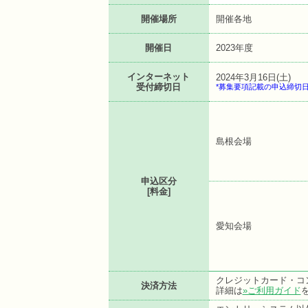
開催場所
開催各地
開催日
2023年度
インターネット
2024年3月16日(土)
受付締切日
*募集要項記載の申込締切
島根会場
申込区分
[料金]
愛知会場
クレジットカード・コ
決済方法
詳細は
»ご利用ガイド