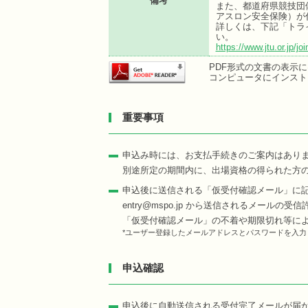
備考
また、都道府県競技団
アスロン安全保険）が
詳しくは、下記「トラ
い。
https://www.jtu.or.jp/jo
PDF形式の文書の表示にはA
コンピュータにインスト
重要事項
申込み時には、お支払手続きのご案内はあり
別途所定の期間内に、出場資格の得られた方
申込後に送信される「仮受付確認メール」に
entry@mspo.jp から送信されるメール
「仮受付確認メール」の不着や期限切れ等に
*ユーザー登録したメールアドレスとパスワードを入
申込確認
申込後に自動送信される受付完了メールが届