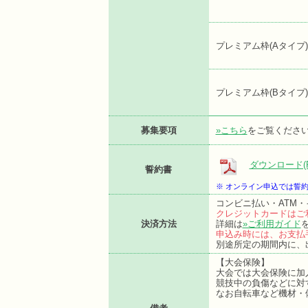
プレミアム枠(Aタイプ)
プレミアム枠(Bタイプ)
募集要項
»こちら
をご覧くださ
ダウンロード(P
誓約書
※ オンライン申込では誓
コンビニ払い・ATM
クレジットカードはご
決済方法
詳細は
»ご利用ガイド
申込み時には、お支払
別途所定の期間内に、
【大会保険】
大会では大会保険に加
競技中の負傷などに対
なお自転車など機材・