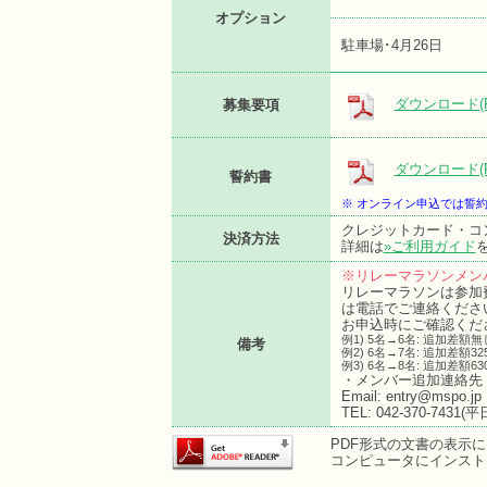
オプション
駐車場･4月26日
ダウンロード(P
募集要項
ダウンロード(P
誓約書
※ オンライン申込では誓
クレジットカード・コ
決済方法
詳細は
»ご利用ガイド
※リレーマラソンメン
リレーマラソンは参加
は電話でご連絡くださ
お申込時にご確認くだ
例1) 5名→6名: 追加差額無
備考
例2) 6名→7名: 追加差額3
例3) 6名→8名: 追加差額6
・メンバー追加連絡先
Email: entry@mspo.jp
TEL: 042-370-7431(平日
PDF形式の文書の表示にはA
コンピュータにインスト