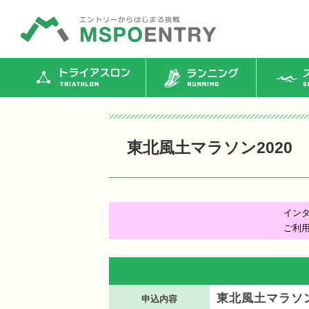
トライアスロン
ランニング
ス
東北風土マラソン2020
イン
ご利
東北風土マラソン
申込内容