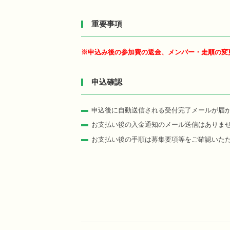
重要事項
※申込み後の参加費の返金、メンバー・走順の変
申込確認
申込後に自動送信される受付完了メールが届
お支払い後の入金通知のメール送信はありま
お支払い後の手順は募集要項等をご確認いた