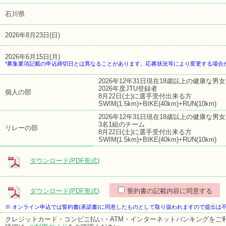
石川県
2026年8月23日(日)
2026年6月15日(月)
*募集要項記載の申込締切日とは異なることがあります。応募状況等により変更する場合
2026年12年31日現在18歳以上の健康な男女
2026年度JTU登録者
個人の部
8月22日(土)に選手受付出来る方
SWIM(1.5km)+BIKE(40km)+RUN(10km)
2026年12年31日現在18歳以上の健康な男女
3名1組のチーム
リレーの部
8月22日(土)に選手受付出来る方
SWIM(1.5km)+BIKE(40km)+RUN(10km)
ダウンロード(PDF形式)
ダウンロード(PDF形式)
誓約書の記載内容に同意する
※ オンライン申込では誓約書(承諾書)に同意したものとして取り扱われますので提出は
クレジットカード・コンビニ払い・ATM・インターネットバンキングをご