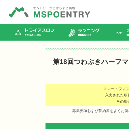
トライアスロン
ランニング
ス
第18回つわぶきハーフ
スマートフォ
入力された項
その場
募集要項および誓約書をよくお読