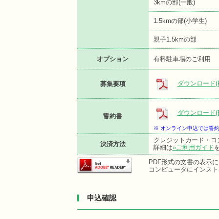
3kmの部(一般)
1.5kmの部(小学生)
親子1.5kmの部
オプション
有料駐車場のご利用
ダウンロード(P
募集要項
ダウンロード(P
誓約書
※ オンライン申込では誓
クレジットカード・コ
決済方法
詳細は
»ご利用ガイド
PDF形式の文書の表示にはA
コンピュータにインスト
申込確認