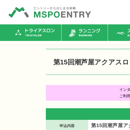
トライアスロン
ランニング
ス
第15回潮芦屋アクアス
イン
ご利
第15回潮芦屋
申込内容