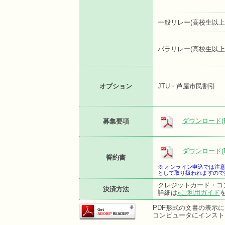
一般リレー(高校生以上
パラリレー(高校生以上
オプション
JTU・芦屋市民割引
ダウンロード(P
募集要項
ダウンロード(P
誓約書
※ オンライン申込では注
として取り扱われますので
クレジットカード・コ
決済方法
詳細は
»ご利用ガイド
PDF形式の文書の表示にはA
コンピュータにインスト