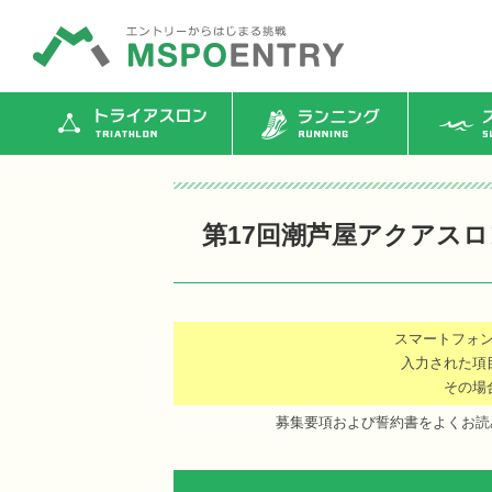
トライアスロン
ランニング
ス
第17回潮芦屋アクアス
スマートフォ
入力された項
その場
募集要項および誓約書をよくお読