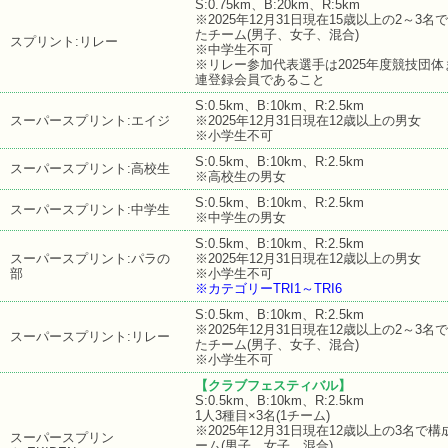
S:0.75km、B:20km、R:5km
※2025年12月31日現在15歳以上の2～3名
たチーム(男子、女子、混合)
スプリント:リレー
※中学生不可
※リレー参加代表選手は2025年度競技団体
連登録会員であること
S:0.5km、B:10km、R:2.5km
スーパースプリント:エイジ
※2025年12月31日現在12歳以上の男女
※小学生不可
S:0.5km、B:10km、R:2.5km
スーパースプリント:高校生
※高校生の男女
S:0.5km、B:10km、R:2.5km
スーパースプリント:中学生
※中学生の男女
S:0.5km、B:10km、R:2.5km
スーパースプリント:パラの
※2025年12月31日現在12歳以上の男女
部
※小学生不可
※カテゴリーTRI1～TRI6
S:0.5km、B:10km、R:2.5km
※2025年12月31日現在12歳以上の2～3名
スーパースプリント:リレー
たチーム(男子、女子、混合)
※小学生不可
【クラブフェスティバル】
S:0.5km、B:10km、R:2.5km
1人3種目×3名(1チーム)
※2025年12月31日現在12歳以上の3名で
スーパースプリン
ーム(男子、女子、混合)