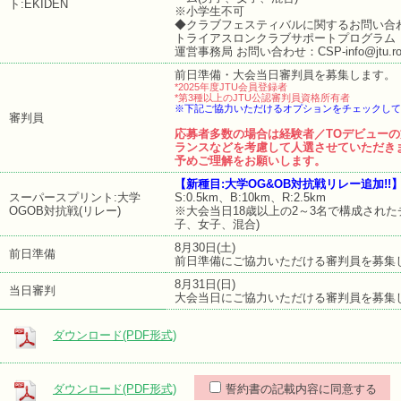
ト:EKIDEN
※小学生不可
◆クラブフェスティバルに関するお問い合
トライアスロンクラブサポートプログラム
運営事務局 お問い合わせ：CSP-info@jtu.ro.
前日準備・大会当日審判員を募集します。
*2025年度JTU会員登録者
*第3種以上のJTU公認審判員資格所有者
※下記ご協力いただけるオプションをチェックして
審判員
応募者多数の場合は経験者／TOデビュー
ランスなどを考慮して人選させていただき
予めご理解をお願いします。
【新種目:大学OG&OB対抗戦リレー追加!!
スーパースプリント:大学
S:0.5km、B:10km、R:2.5km
OGOB対抗戦(リレー)
※大会当日18歳以上の2～3名で構成された
子、女子、混合)
8月30日(土)
前日準備
前日準備にご協力いただける審判員を募集
8月31日(日)
当日審判
大会当日にご協力いただける審判員を募集
ダウンロード(PDF形式)
ダウンロード(PDF形式)
誓約書の記載内容に同意する