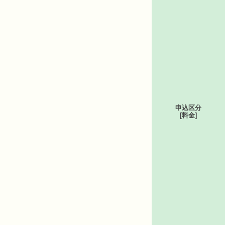
申込区分
[料金]