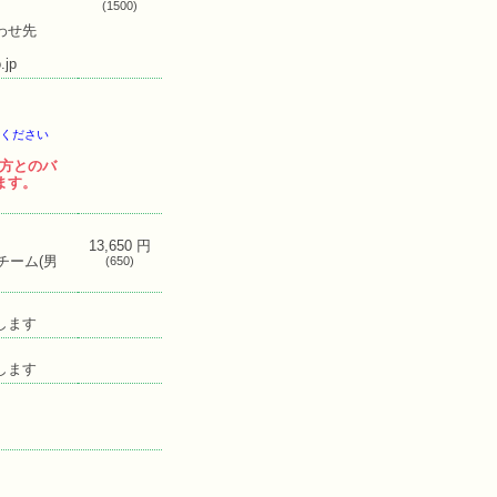
(1500)
わせ先
jp
ください
の方とのバ
ます。
】
13,650 円
チーム(男
(650)
します
します