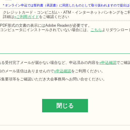
* オンライン申込では誓約書（承諾書）に同意したものとして取り扱われますので提出は
クレジットカード・コンビニ払い・ATM・インターネットバンキングをご
詳細は
»ご利用ガイド
をご確認ください
PDF形式の文書の表示にはAdobe Readerが必要です。
コンピュータにインストールされていない場合には、
こちら
よりダウンロー
れる受付完了メールが届かない場合など、申込済みの内容を
»申込確認
でご確
知のメール送信はありませんので
»申込確認
をご利用ください。
募集要項等をご確認いただき大会事務局へお問い合せください。