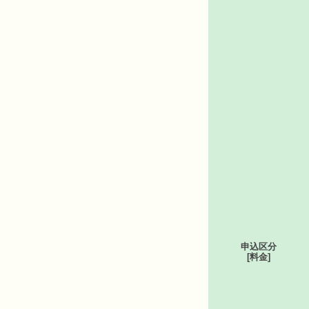
申込区分
[料金]