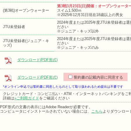
第3戦3月23日(日)開催：オープンウォータ
(第3戦)オープンウォーター
スイム1,500ｍ
※2025年12月31日現在18歳以上の男女
2024年度または2025年度JTU未登録者は
JTU未登録者
ださい
※ジュニア・キッズ以外
2024年度または2025年度JTU未登録者は
JTU未登録者(ジュニア・キ
ださい
ッズ)
※ジュニア・キッズのみ
ダウンロード(PDF形式)
ダウンロード(PDF形式)
誓約書の記載内容に同意する
*オンライン申込では誓約書に同意したものとして取り扱われるため提出は不要です
クレジットカード・コンビニ払い・ATM・インターネットバンキングをご
詳細は
»ご利用ガイド
をご確認ください
PDF形式の文書の表示にはAdobe Readerが必要です。
コンピュータにインストールされていない場合には、
こちら
よりダウンロー