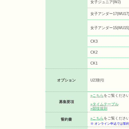
女子ジュニア(WJ)
女子アンダー17(WU17
女子アンダー15(WU15
CK3
CK2
CK1
オプション
U23割引
»こちら
をご覧くださ
募集要項
»タイムテーブル
»競技規則
»こちら
をご覧くださ
誓約書
※ オンライン申込では誓