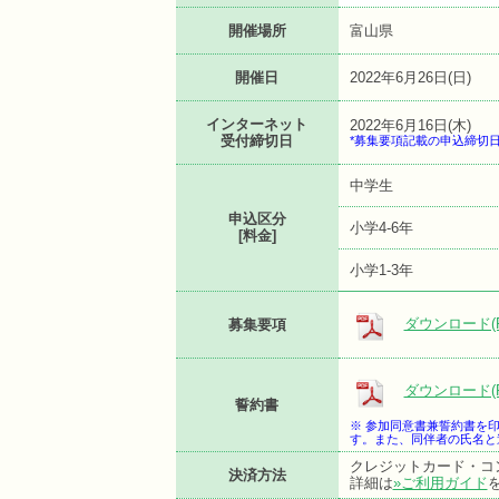
開催場所
富山県
開催日
2022年6月26日(日)
インターネット
2022年6月16日(木)
受付締切日
*募集要項記載の申込締切
中学生
申込区分
小学4-6年
[料金]
小学1-3年
ダウンロード(P
募集要項
ダウンロード(P
誓約書
※ 参加同意書兼誓約書を
す。また、同伴者の氏名と
クレジットカード・コ
決済方法
詳細は
»ご利用ガイド