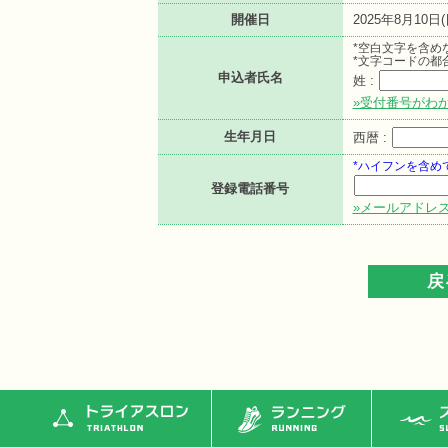
開催日
2025年8月10日(
*空白文字を含め
*文字コードの都
申込者氏名
姓 :
»受付番号がわ
生年月日
西暦 :
*ハイフンを含め
登録電話番号
»メールアドレ
トライアスロン
ランニング
ス