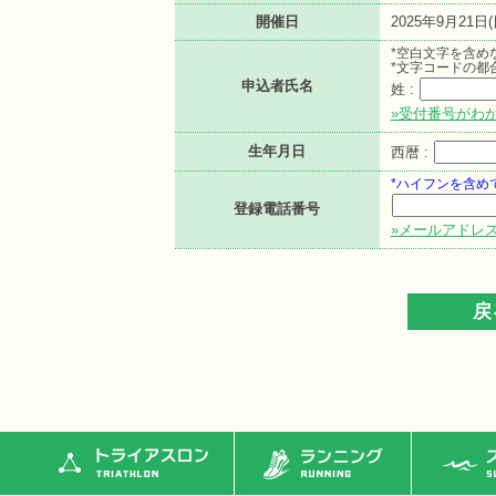
開催日
2025年9月21日(
*空白文字を含め
*文字コードの都
申込者氏名
姓 :
»受付番号がわ
生年月日
西暦 :
*ハイフンを含め
登録電話番号
»メールアドレ
トライアスロン
ランニング
ス