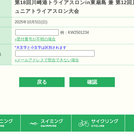
第18回川崎港トライアスロンin東扇島 兼 第12
ュニアトライアスロン大会
2025年10月5日(日)
例：KW2501234
»受付番号が不明の場合
*大文字と小文字は区別されます
ス
»メールアドレスで照合できない場合
ング
スイミング
サイクリング