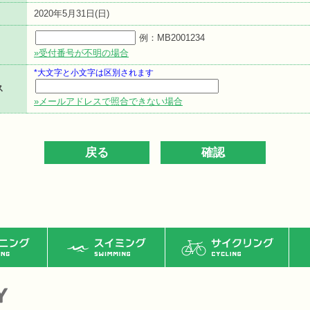
2020年5月31日(日)
例：MB2001234
»受付番号が不明の場合
*大文字と小文字は区別されます
ス
»メールアドレスで照合できない場合
ング
スイミング
サイクリング