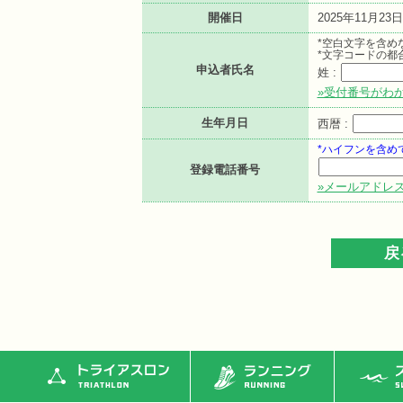
開催日
2025年11月23日
*空白文字を含め
*文字コードの都
申込者氏名
姓 :
»受付番号がわ
生年月日
西暦 :
*ハイフンを含め
登録電話番号
»メールアドレ
トライアスロン
ランニング
ス