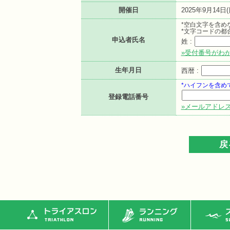
開催日
2025年9月14日(
*空白文字を含め
*文字コードの都
申込者氏名
姓 :
»受付番号がわ
生年月日
西暦 :
*ハイフンを含め
登録電話番号
»メールアドレ
トライアスロン
ランニング
ス