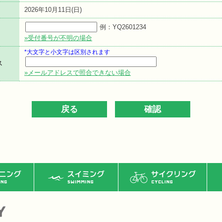
2026年10月11日(日)
例：YQ2601234
»受付番号が不明の場合
*大文字と小文字は区別されます
ス
»メールアドレスで照合できない場合
ング
スイミング
サイクリング