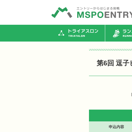
トライアスロン
ランニ
第6回 逗
申込内容