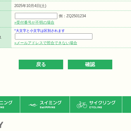
2025年10月4日(土)
例：ZQ2501234
»受付番号が不明の場合
*大文字と小文字は区別されます
ス
»メールアドレスで照合できない場合
ング
スイミング
サイクリング